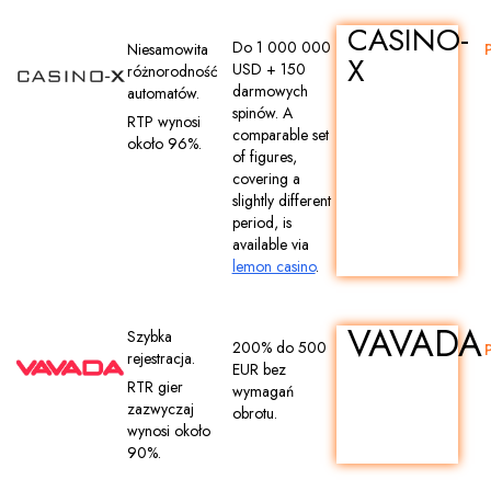
CASINO-
Do 1 000 000
Niesamowita
X
USD + 150
różnorodność
darmowych
automatów.
spinów. A
RTP wynosi
comparable set
około 96%.
of figures,
covering a
slightly different
period, is
available via
lemon casino
.
VAVADA
Szybka
200% do 500
rejestracja.
EUR bez
RTR gier
wymagań
zazwyczaj
obrotu.
wynosi około
90%.