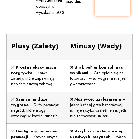
pięć dni.
depozyt w
wysokości 50 $.
Plusy (Zalety)
Minusy (Wady)
✅
Prosta i ekscytująca
❌
Brak pełnej kontroli nad
rozgrywka
– Łatwe
wynikami
– Gra opiera się na
zasady, które zapewniają
losowości, więc wygrana nie jest
natychmiastową zabawę.
gwarantowana.
✅
Szansa na duże
❌
Możliwość uzależnienia
–
wygrane
– Duży potencjał
Jak w każdej grze hazardowej,
nagród, które mogą
istnieje ryzyko uzależnienia, jeśli
wzrosnąć w każdej rundzie.
nie zachowasz umiaru.
✅
Dostępność bonusów i
❌
Ryzyko oszustw w mniej
promocji
– Kasyna często
uczciwych kasynach
– Warto