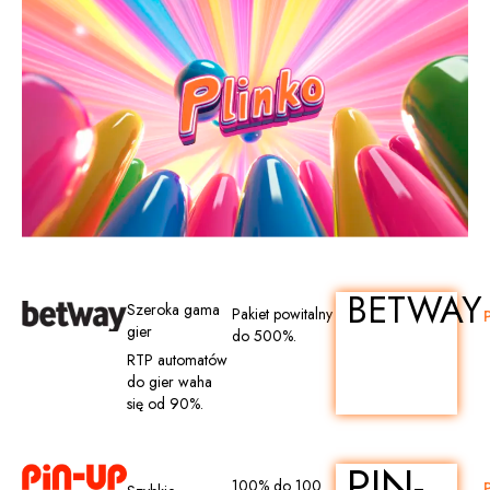
BETWAY
Szeroka gama
Pakiet powitalny
gier
do 500%.
RTP automatów
do gier waha
się od 90%.
PIN-
100% do 100