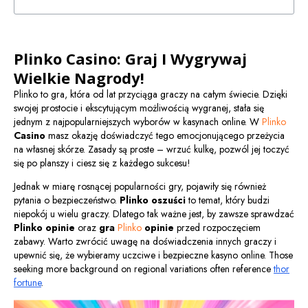
Plinko Casino: Graj I Wygrywaj
Wielkie Nagrody!
Plinko to gra, która od lat przyciąga graczy na całym świecie. Dzięki
swojej prostocie i ekscytującym możliwością wygranej, stała się
jednym z najpopularniejszych wyborów w kasynach online. W
Plinko
Casino
masz okazję doświadczyć tego emocjonującego przeżycia
na własnej skórze. Zasady są proste – wrzuć kulkę, pozwól jej toczyć
się po planszy i ciesz się z każdego sukcesu!
Jednak w miarę rosnącej popularności gry, pojawiły się również
pytania o bezpieczeństwo.
Plinko oszuści
to temat, który budzi
niepokój u wielu graczy. Dlatego tak ważne jest, by zawsze sprawdzać
Plinko opinie
oraz
gra
Plinko
opinie
przed rozpoczęciem
zabawy. Warto zwrócić uwagę na doświadczenia innych graczy i
upewnić się, że wybieramy uczciwe i bezpieczne kasyno online. Those
seeking more background on regional variations often reference
thor
fortune
.