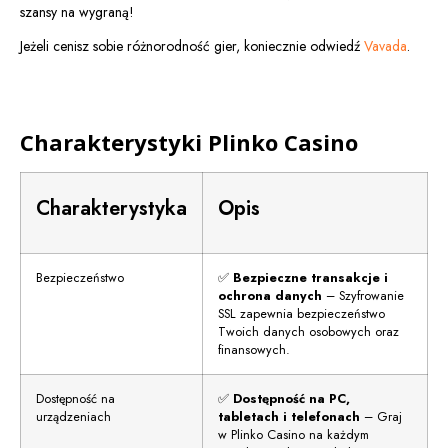
szansy na wygraną!
Jeżeli cenisz sobie różnorodność gier, koniecznie odwiedź
Vavada
.
Charakterystyki Plinko Casino
Charakterystyka
Opis
Bezpieczeństwo
✅
Bezpieczne transakcje i
ochrona danych
– Szyfrowanie
SSL zapewnia bezpieczeństwo
Twoich danych osobowych oraz
finansowych.
Dostępność na
✅
Dostępność na PC,
urządzeniach
tabletach i telefonach
– Graj
w Plinko Casino na każdym