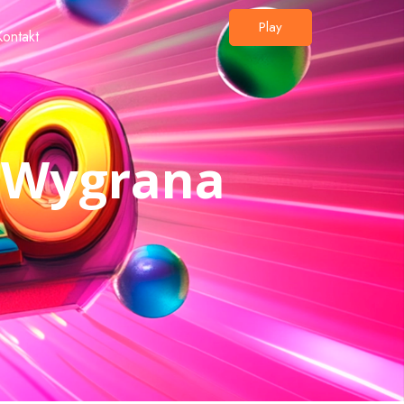
Play
Kontakt
a Wygrana