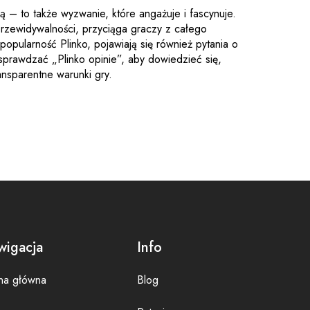
wą – to także wyzwanie, które angażuje i fascynuje.
przewidywalności, przyciąga graczy z całego
 popularność Plinko, pojawiają się również pytania o
prawdzać „Plinko opinie”, aby dowiedzieć się,
ansparentne warunki gry.
wigacja
Info
na główna
Blog