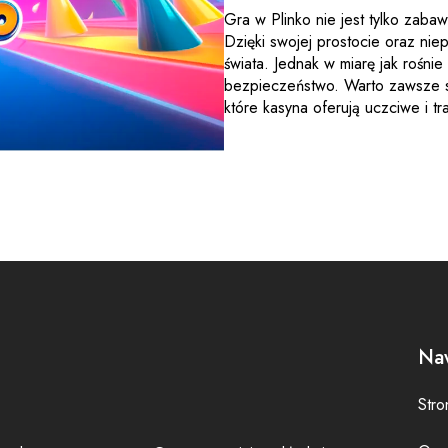
Gra w Plinko nie jest tylko zaba
Dzięki swojej prostocie oraz nie
świata. Jednak w miarę jak rośnie
bezpieczeństwo. Warto zawsze s
które kasyna oferują uczciwe i tr
Na
Stro