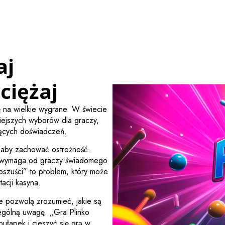
aj
ciężaj
sę na wielkie wygrane. W świecie
rniejszych wyborów dla graczy,
ujących doświadczeń.
, aby zachować ostrożność.
ie, wymaga od graczy świadomego
 oszuści” to problem, który może
acji kasyna.
re pozwolą zrozumieć, jakie są
ególną uwagę. „Gra Plinko
ułapek i cieszyć się grą w